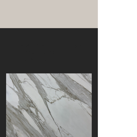
Please
call
or
email
for price and
availability