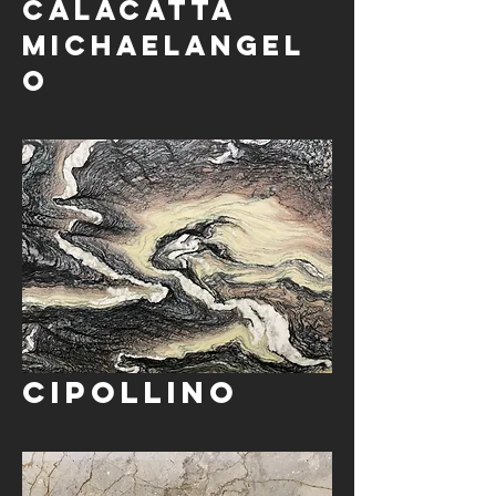
Calacatta
Michaelangel
o
Cipollino